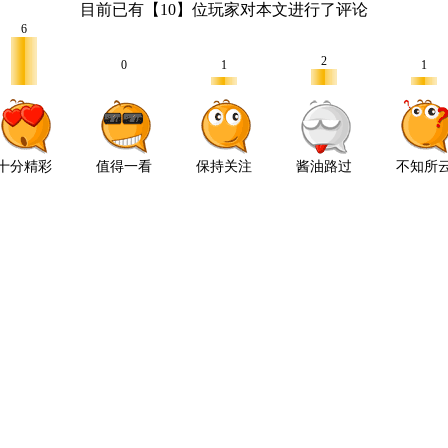
目前已有【
10
】位玩家对本文进行了评论
6
2
0
1
1
十分精彩
值得一看
保持关注
酱油路过
不知所