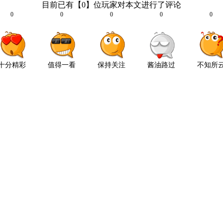
目前已有【
0
】位玩家对本文进行了评论
0
0
0
0
0
十分精彩
值得一看
保持关注
酱油路过
不知所