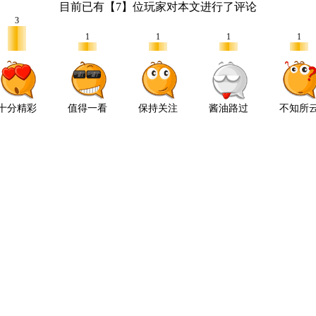
目前已有【
7
】位玩家对本文进行了评论
3
1
1
1
1
十分精彩
值得一看
保持关注
酱油路过
不知所