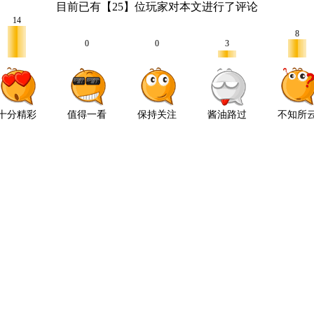
目前已有【
25
】位玩家对本文进行了评论
14
8
0
0
3
十分精彩
值得一看
保持关注
酱油路过
不知所